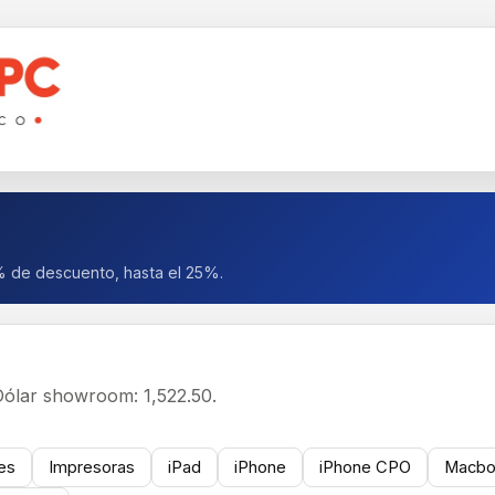
% de descuento, hasta el 25%.
Dólar showroom: 1,522.50.
res
Impresoras
iPad
iPhone
iPhone CPO
Macbo