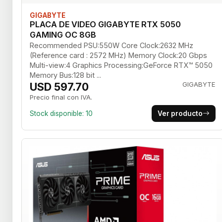
GIGABYTE
PLACA DE VIDEO GIGABYTE RTX 5050
GAMING OC 8GB
Recommended PSU:550W Core Clock:2632 MHz
(Reference card : 2572 MHz) Memory Clock:20 Gbps
Multi-view:4 Graphics Processing:GeForce RTX™ 5050
Memory Bus:128 bit ...
USD 597.70
GIGABYTE
Precio final con IVA.
Stock disponible: 10
Ver producto