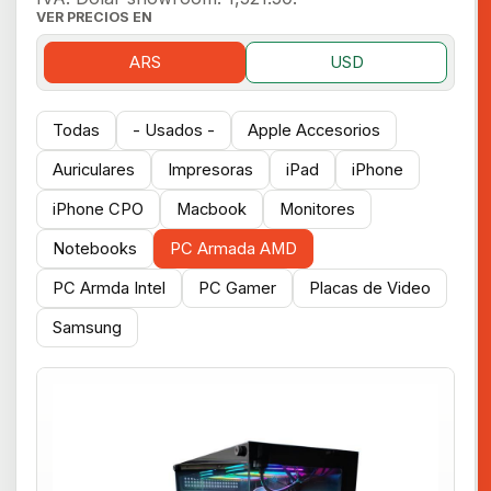
VER PRECIOS EN
ARS
USD
Todas
- Usados -
Apple Accesorios
Auriculares
Impresoras
iPad
iPhone
iPhone CPO
Macbook
Monitores
Notebooks
PC Armada AMD
PC Armda Intel
PC Gamer
Placas de Video
Samsung