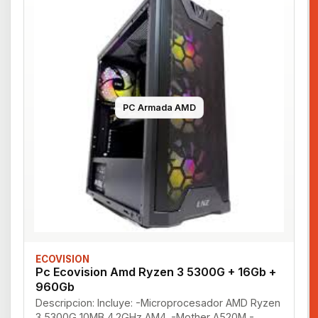
PC Armada AMD
ECOVISION
Pc Ecovision Amd Ryzen 3 5300G + 16Gb +
960Gb
Descripcion: Incluye: -Microprocesador AMD Ryzen
3 5300G 10MB 4.2GHz AM4. -Mother A520M -