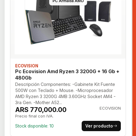
PC Armada AMD
ECOVISION
Pc Ecovision Amd Ryzen 3 3200G + 16 Gb +
480Gb
Descripción Componentes: -Gabinete Kit Fuente
500W con Teclado + Mouse. -Microprocesador
AMD Ryzen 3 3200G 4MB 3.60GHz Socket AM4 -
3ra Gen. -Mother A52...
ARS 770,000.00
ECOVISION
Precio final con IVA.
Stock disponible: 10
Ver producto