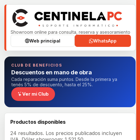
Showroom online para consulta, reserva y asesoramiento
Web principal
WhatsApp
CLUB DE BENEFICIOS
Descuentos en mano de obra
Cada reparación suma puntos. Desde la primera ya
tenés 5% de descuento, hasta el 25%.
Ver mi Club
Productos disponibles
24 resultados.
Los precios publicados incluyen
IVA.
Dólar showroom: 1,521.50.