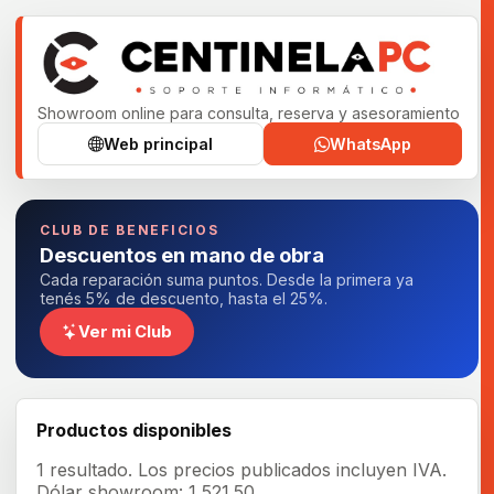
Showroom online para consulta, reserva y asesoramiento
Web principal
WhatsApp
CLUB DE BENEFICIOS
Descuentos en mano de obra
Cada reparación suma puntos. Desde la primera ya
tenés 5% de descuento, hasta el 25%.
Ver mi Club
Productos disponibles
1 resultado.
Los precios publicados incluyen IVA.
Dólar showroom: 1,521.50.