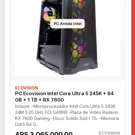
PC Armda Intel
ECOVISION
PC Ecovision Intel Core Ultra 5 245K + 64
GB + 1 TB + RX 7600
Incluye: -Microprocesador Intel Core Ultra 5 245K
24M 5.20 GHz FCLGA18W -Placa de Video Radeon
RX 7600 Gaming -Disco Solido Ssd 1 Tb. -Memoria
Ddr5 64 G...
ARS 3,065,000.00
ECOVISION