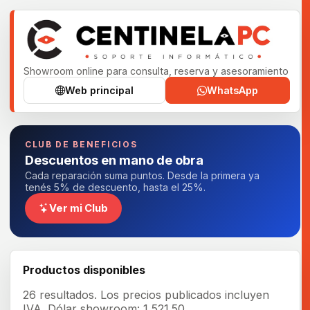
Showroom online para consulta, reserva y asesoramiento
Web principal
WhatsApp
CLUB DE BENEFICIOS
Descuentos en mano de obra
Cada reparación suma puntos. Desde la primera ya
tenés 5% de descuento, hasta el 25%.
Ver mi Club
Productos disponibles
26 resultados.
Los precios publicados incluyen
IVA.
Dólar showroom: 1,521.50.