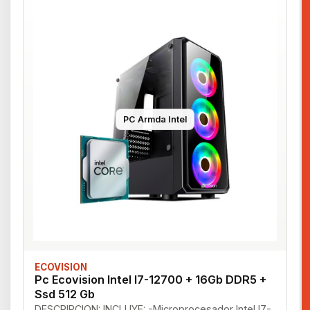
PC Armda Intel
ECOVISION
Pc Ecovision Intel I7-12700 + 16Gb DDR5 +
Ssd 512 Gb
DESCRIPCION: INCLUYE: -Microprocesador Intel I7-