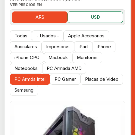
VER PRECIOS EN
ARS
USD
Todas
- Usados -
Apple Accesorios
Auriculares
Impresoras
iPad
iPhone
iPhone CPO
Macbook
Monitores
Notebooks
PC Armada AMD
PC Armda Intel
PC Gamer
Placas de Video
Samsung