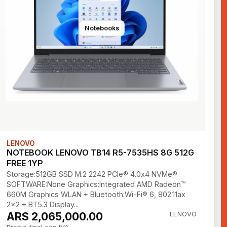
Notebooks
LENOVO
NOTEBOOK LENOVO TB14 R5-7535HS 8G 512G
FREE 1YP
Storage:512GB SSD M.2 2242 PCIe® 4.0x4 NVMe®
SOFTWARE:None Graphics:Integrated AMD Radeon™
660M Graphics WLAN + Bluetooth:Wi-Fi® 6, 802.11ax
2x2 + BT5.3 Display...
ARS 2,065,000.00
LENOVO
Precio final con IVA.