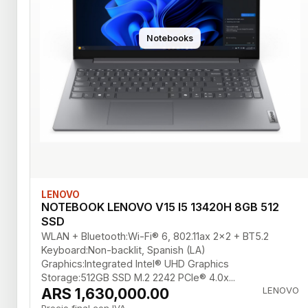
Notebooks
LENOVO
NOTEBOOK LENOVO V15 I5 13420H 8GB 512
SSD
WLAN + Bluetooth:Wi-Fi® 6, 802.11ax 2x2 + BT5.2
Keyboard:Non-backlit, Spanish (LA)
Graphics:Integrated Intel® UHD Graphics
Storage:512GB SSD M.2 2242 PCIe® 4.0x...
ARS 1,630,000.00
LENOVO
Precio final con IVA.