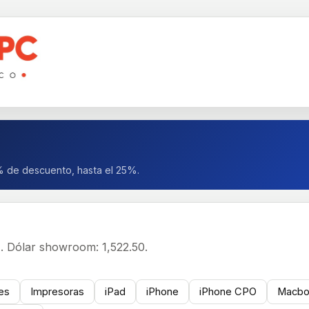
% de descuento, hasta el 25%.
.
Dólar showroom: 1,522.50.
res
Impresoras
iPad
iPhone
iPhone CPO
Macbo