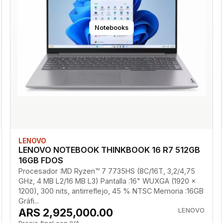
Notebooks
LENOVO
LENOVO NOTEBOOK THINKBOOK 16 R7 512GB
16GB FDOS
Procesador :MD Ryzen™ 7 7735HS (8C/16T, 3,2/4,75
GHz, 4 MB L2/16 MB L3) Pantalla :16" WUXGA (1920 x
1200), 300 nits, antirreflejo, 45 % NTSC Memoria :16GB
Gráfi...
ARS 2,925,000.00
LENOVO
Precio final con IVA.