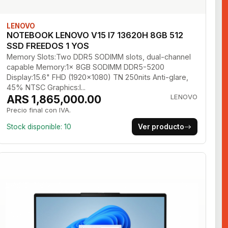
LENOVO
NOTEBOOK LENOVO V15 I7 13620H 8GB 512
SSD FREEDOS 1 YOS
Memory Slots:Two DDR5 SODIMM slots, dual-channel
capable Memory:1x 8GB SODIMM DDR5-5200
Display:15.6" FHD (1920x1080) TN 250nits Anti-glare,
45% NTSC Graphics:I...
ARS 1,865,000.00
LENOVO
Precio final con IVA.
Stock disponible: 10
Ver producto