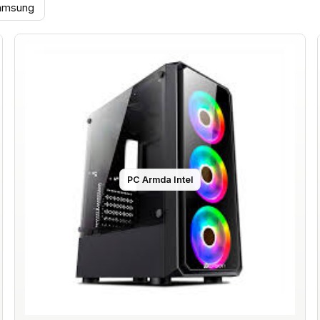
amsung
PC Armda Intel